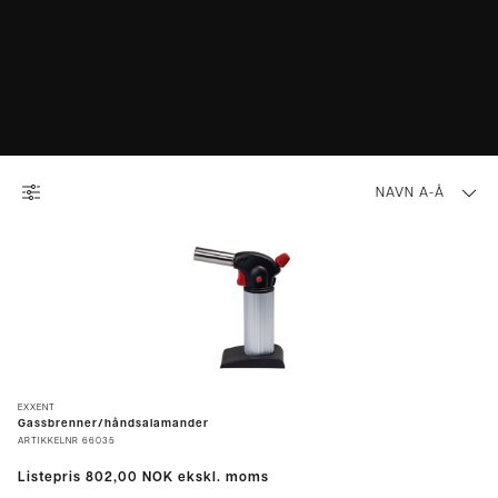
NAVN A-Å
EXXENT
Gassbrenner/håndsalamander
ARTIKKELNR
66035
Listepris
802,00 NOK
ekskl. moms