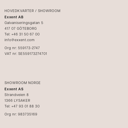
Logg inn
Klager
Kataloger
HOVEDKVARTER / SHOWROOM
Exxent AB
Mediabank
Galvaniseringsgatan 5
417 07 GÖTEBORG
Bli forhandler
Tel: +46 31 50 67 00
info@exxent.com
Org nr: 559173-2747
VAT nr: SE559173274701
SHOWROOM NORGE
Exxent AS
Strandveien 8
1366 LYSAKER
Tel: +47 93 01 88 30
Org nr: 983735169