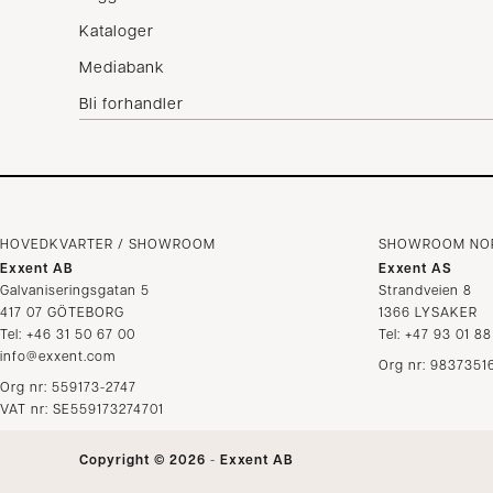
Vilkår
Kataloger
Klager
Mediabank
Bli forhandler
HOVEDKVARTER / SHOWROOM
SHOWROOM NO
Exxent AB
Exxent AS
Galvaniseringsgatan 5
Strandveien 8
417 07 GÖTEBORG
1366 LYSAKER
Tel: +46 31 50 67 00
Tel: +47 93 01 8
info@exxent.com
Org nr: 9837351
Org nr: 559173-2747
VAT nr: SE559173274701
Copyright © 2026
-
Exxent AB