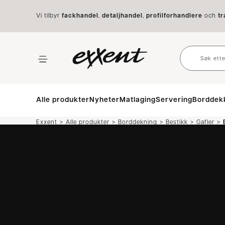
Vi tilbyr
fackhandel
,
detaljhandel
,
profilforhandlere
och
tr
Alle produkter
Nyheter
Matlaging
Servering
Borddek
>
>
>
>
>
Exxent
Alle produkter
Borddekning
Bestikk
Gafler