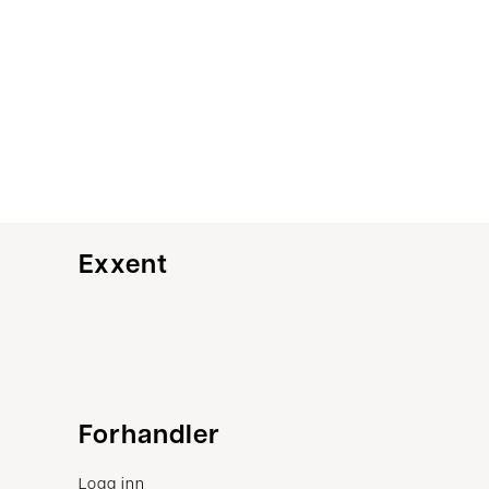
Exxent
Kundeservice
Forhandler
Kontakt oss
Logg inn