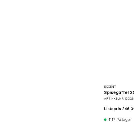
EXXENT
Spisegaffel 
ARTIKKELNR
13326
Listepris
246,0
1117
På lager