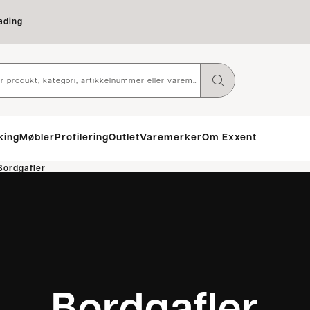
ading
king
Møbler
Profilering
Outlet
Varemerker
Om Exxent
Bordgafler