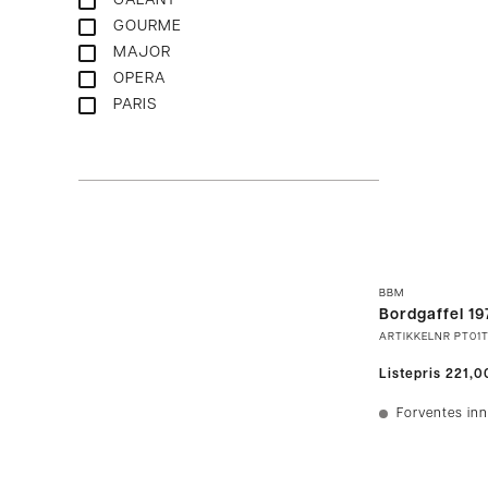
GALANT
GOURME
MAJOR
OPERA
PARIS
BBM
Bordgaffel 1
ARTIKKELNR
PT01
Listepris
221,0
Forventes inn