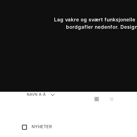
Lag vakre og svært funksjonelle 
bordgafler nedenfor. Design
NAVN A-Å
NYHETER