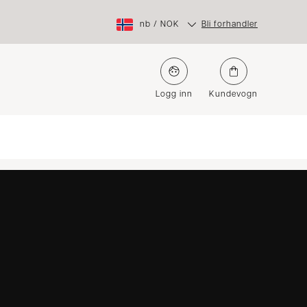
nb
/
NOK
Bli forhandler
Logg inn
Kundevogn