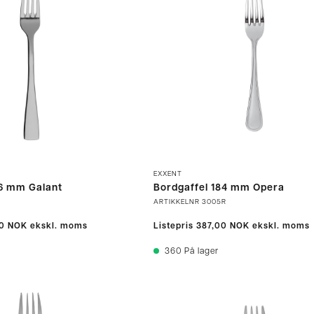
EXXENT
76 mm Galant
Bordgaffel 184 mm Opera
9
ARTIKKELNR
3005R
0 NOK
ekskl. moms
Listepris
387,00 NOK
ekskl. moms
360
På lager