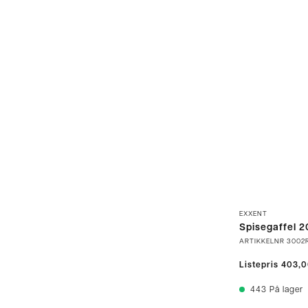
EXXENT
Spisegaffel 
ARTIKKELNR
3002
Listepris
403,
443
På lager