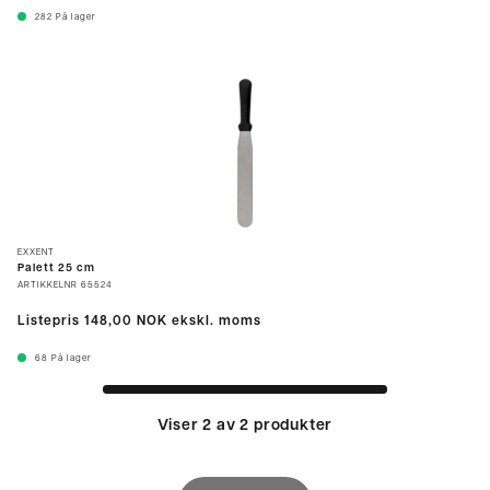
282
På lager
EXXENT
Palett 25 cm
ARTIKKELNR
65524
Listepris
148,00 NOK
ekskl. moms
68
På lager
Viser 2 av 2 produkter