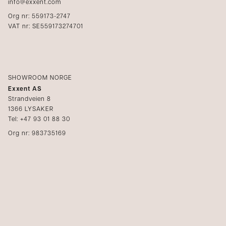
info@exxent.com
Org nr: 559173-2747
VAT nr: SE559173274701
SHOWROOM NORGE
Exxent AS
Strandveien 8
1366 LYSAKER
Tel: +47 93 01 88 30
Org nr: 983735169