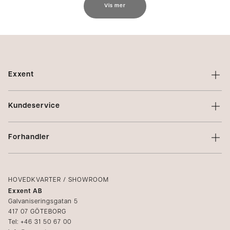
Vis mer
Exxent
Om Exxent
Kundeservice
Varemerker
Kontakt oss
Profilering
Forhandler
Vilkår
Integritetspolicy
Logg inn
Klager
Kataloger
HOVEDKVARTER / SHOWROOM
Exxent AB
Mediabank
Galvaniseringsgatan 5
417 07 GÖTEBORG
Bli forhandler
Tel: +46 31 50 67 00