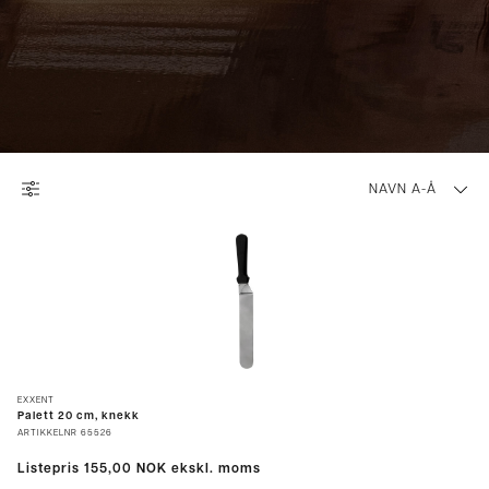
NAVN A-Å
EXXENT
Palett 20 cm, knekk
ARTIKKELNR
65526
Listepris
155,00 NOK
ekskl. moms