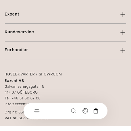
Exxent
Om Exxent
Kundeservice
Varemerker
Kontakt oss
Profilering
Forhandler
Vilkår
Integritetspolicy
Logg inn
Klager
Kataloger
HOVEDKVARTER / SHOWROOM
Exxent AB
Mediabank
Galvaniseringsgatan 5
417 07 GÖTEBORG
Bli forhandler
Tel: +46 31 50 67 00
info@exxent.com
Org nr: 559173-2747
VAT nr: SE559173274701