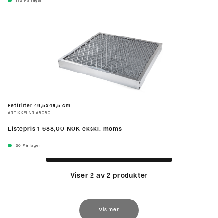
126
På lager
Fettfilter 49,5x49,5 cm
ARTIKKELNR
A5050
Listepris
1 688,00 NOK
ekskl. moms
66
På lager
Viser 2 av 2 produkter
Vis mer