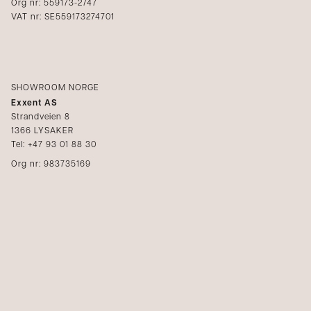
Org nr: 559173-2747
VAT nr: SE559173274701
SHOWROOM NORGE
Exxent AS
Strandveien 8
1366 LYSAKER
Tel: +47 93 01 88 30
Org nr: 983735169