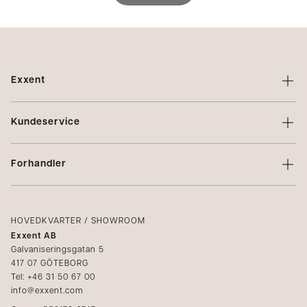
Exxent
Om Exxent
Kundeservice
Varemerker
Kontakt oss
Profilering
Forhandler
Vilkår
Integritetspolicy
Logg inn
Klager
Kataloger
HOVEDKVARTER / SHOWROOM
Exxent AB
Mediabank
Galvaniseringsgatan 5
417 07 GÖTEBORG
Bli forhandler
Tel: +46 31 50 67 00
info@exxent.com